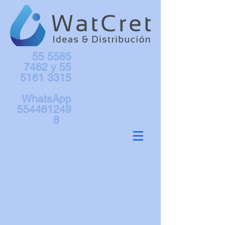
55 5585
7462
y
55
5161 3315
WhatsApp
554461249
8