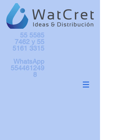
55 5585
7462
y
55
5161 3315
WhatsApp
554461249
8