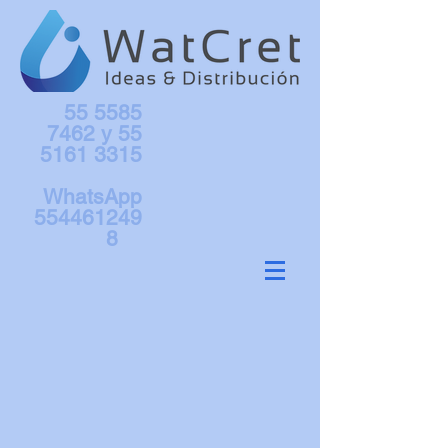
55 5585
7462
y
55
5161 3315
WhatsApp
554461249
8