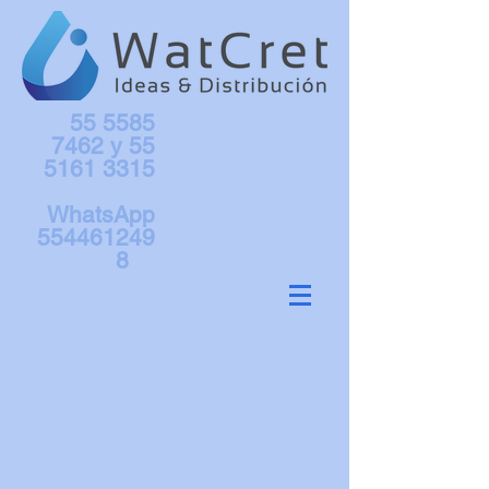
55 5585
7462
y
55
5161 3315
WhatsApp
554461249
8