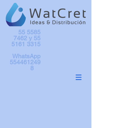
55 5585
7462
y
55
5161 3315
WhatsApp
554461249
8