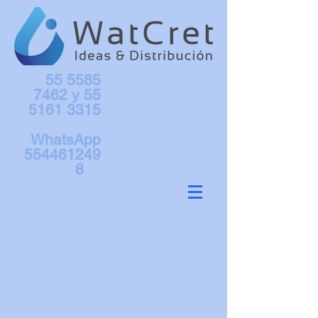
55 5585
7462
y
55
5161 3315
WhatsApp
554461249
8