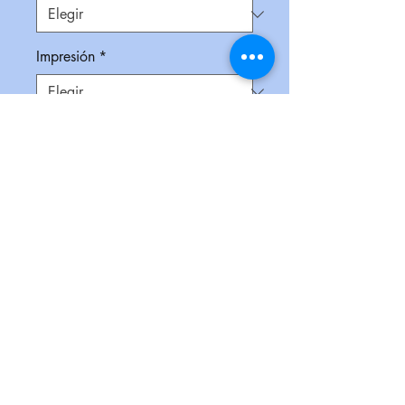
Impresión
*
Empaque
*
Cantidad
*
Contáctanos para comprar
Paraguas con forro de protección
UV, varillas reforzadas, mango
ergonómico de plástico color