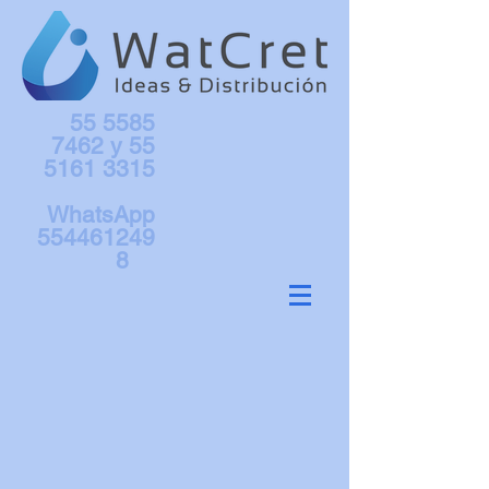
55 5585
7462
y
55
5161 3315
WhatsApp
554461249
8