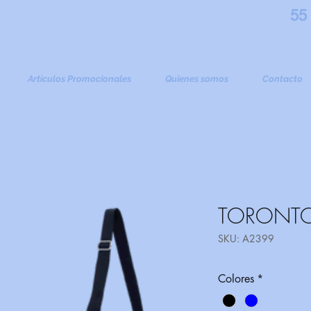
55
Artículos Promocionales
Quienes somos
Contacto
TORONT
SKU: A2399
Colores
*