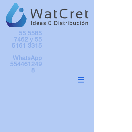
55 5585
7462
y
55
5161 3315
WhatsApp
554461249
8