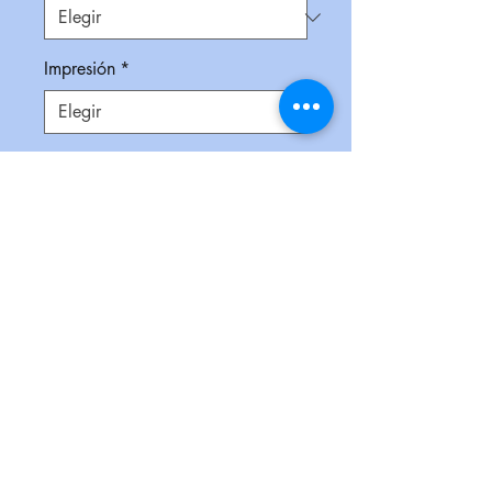
Impresión
*
Empaque
*
Cantidad
*
Contáctanos para comprar
Cilindro transparente con tapa de
rosca de silicón en color, asa y
boquilla plegable. Cuenta además