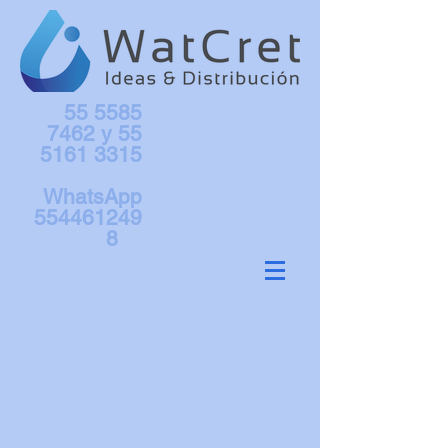
55 5585
7462
y
55
5161 3315
WhatsApp
554461249
8