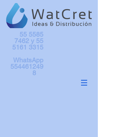
55 5585
7462
y
55
5161 3315
WhatsApp
554461249
8