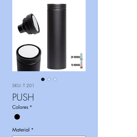
SKU: T 201
PUSH
Colores
*
Material
*