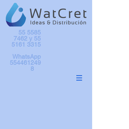
55 5585
7462
y
55
5161 3315
WhatsApp
554461249
8