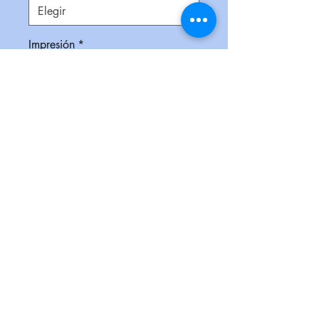
Impresión
*
Empaque
*
Cantidad
*
Contáctanos para comprar
Alcancía de plástico, en colores
traslúcidos en forma de cerdito
con tapón tipo rosca en la parte