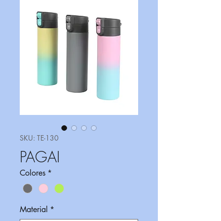
SKU: TE-130
PAGAI
Colores
*
Material
*