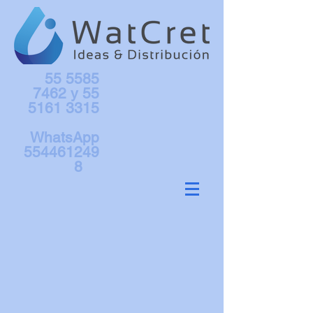
55 5585
7462
y
55
5161 3315
WhatsApp
554461249
8