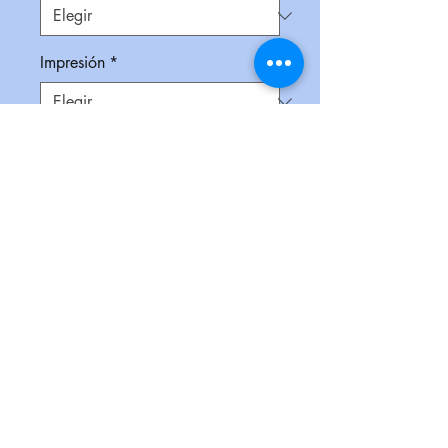
Impresión
*
Empaque
*
Cantidad
*
Contáctanos para comprar
Bolígrafo delgado de plástico,
moldeado de manera flexible para
crear la figura del órgano