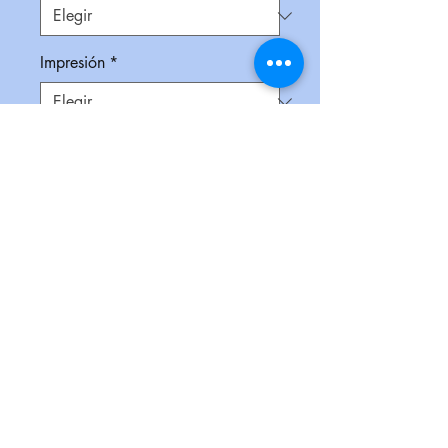
Impresión
*
Empaque
*
Cantidad
*
Contáctanos para comprar
Carpeta ejecutiva con cierre,
block de 29 hojas rayadas, notas
y banderas adhesivas, porta