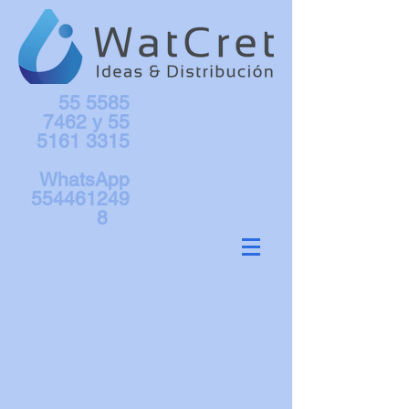
55 5585
7462
y
55
5161 3315
WhatsApp
554461249
8