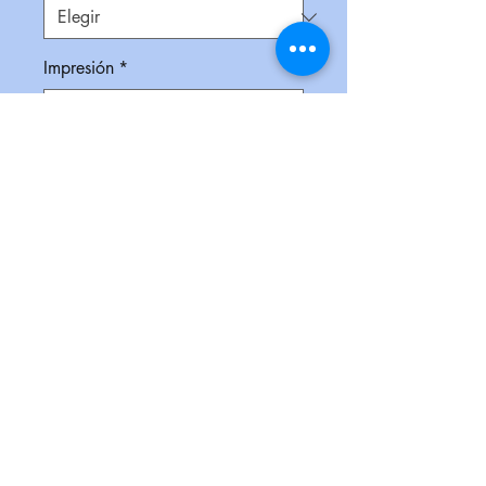
Impresión
*
Empaque
*
Cantidad
*
Contáctanos para comprar
Bolígrafo delgado de plástico,
moldeado de manera flexible para
crear la figura de muela. Ideal