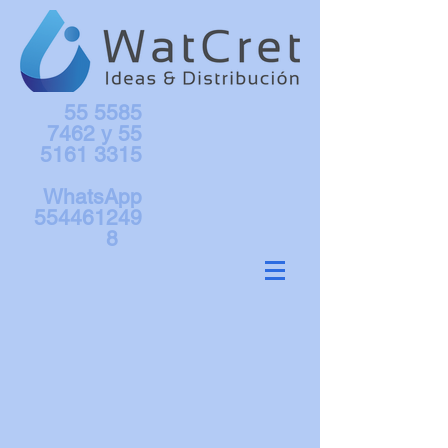
55 5585
7462
y
55
5161 3315
WhatsApp
554461249
8