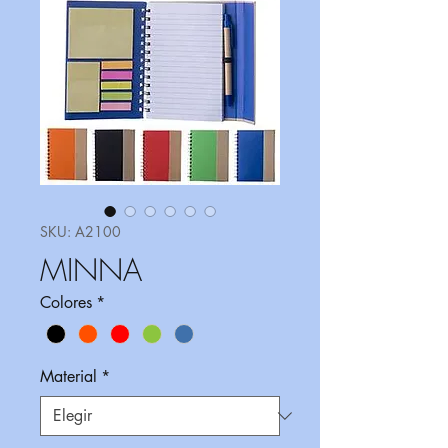
SKU: A2100
MINNA
Colores
*
Material
*