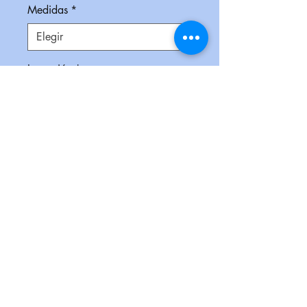
Medidas
*
Impresión
*
Empaque
*
Cantidad
*
Contáctanos para comprar
Juego mini futbolito de mesa.