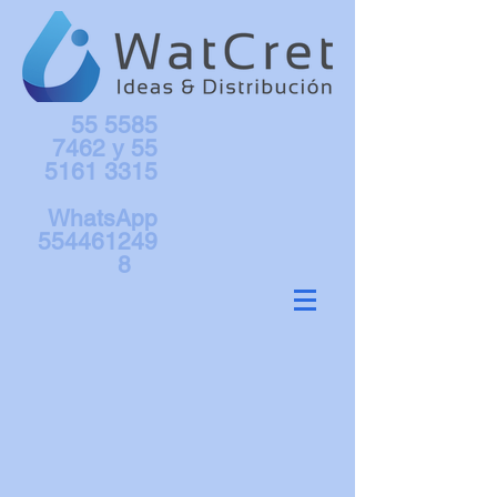
55 5585
7462
y
55
5161 3315
WhatsApp
554461249
8