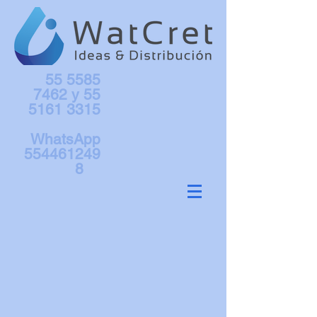
55 5585
7462
y
55
5161 3315
WhatsApp
554461249
8