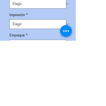
Impresión
*
Empaque
*
Cantidad
*
Contáctanos para comprar
Kit de harramientas de 19 piezas
ideal para uso doméstico. Incluye:
desarmador, extensión, 10 puntas