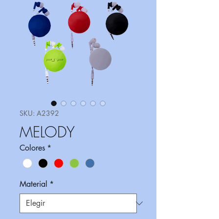
SKU: A2392
MELODY
Colores
*
Material
*