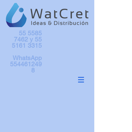
55 5585
7462
y
55
5161 3315
WhatsApp
554461249
8