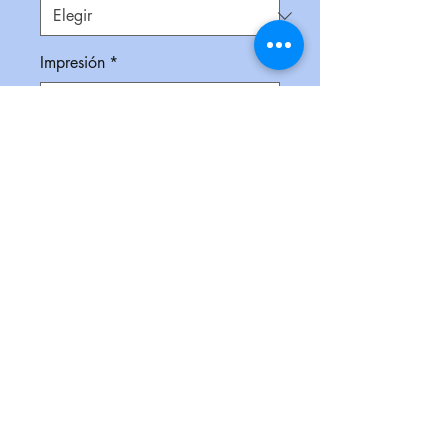
Impresión
*
Empaque
*
Cantidad
*
Contáctanos para comprar
Llavero metálico con linterna, luz
blanca de 3 LEDS de alta
intensidad, botón de encendido