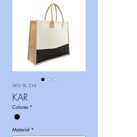
SKU: BL 234
KAR
Colores
*
Material
*