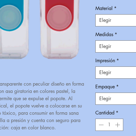
Material
*
Elegir
Medidas
*
Elegir
Impresión
*
Elegir
ransparente con peculiar diseño en forma
Empaque
*
n asa giratoria en colores pastel, la
ermite que se expulse el popote. Al
Elegir
tical, el popote vuelve a colocarse en su
Cantidad
*
no tóxico, para consumir en forma sana
ella a presión y cuenta con seguro para
ción: caja en color blanco.