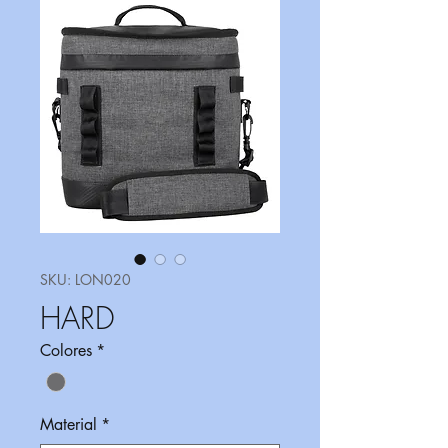
SKU: LON020
HARD
Colores
*
Material
*