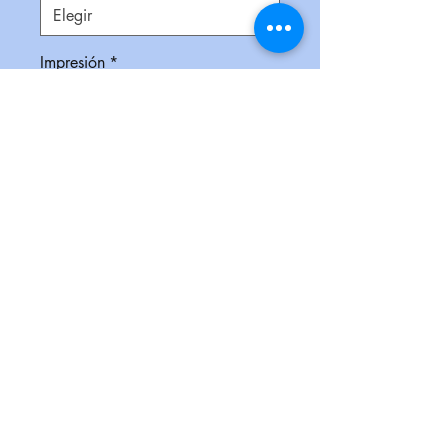
Impresión
*
Empaque
*
Cantidad
*
Contáctanos para comprar
Portafolios de cartón con broche
de presión, block de 20 hojas
rayadas, notas adhesivas y pluma