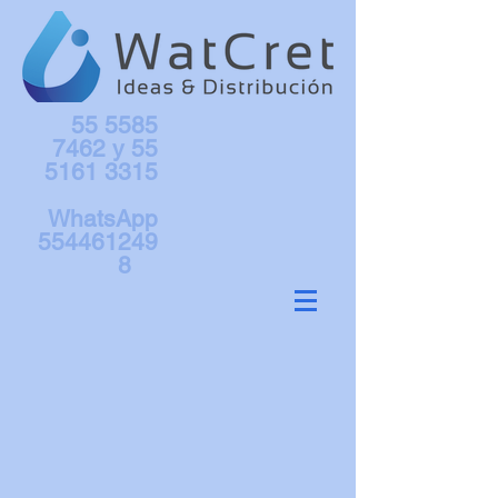
55 5585
7462
y
55
5161 3315
WhatsApp
554461249
8