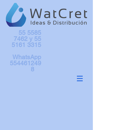
55 5585
7462
y
55
5161 3315
WhatsApp
554461249
8