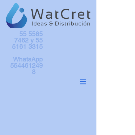
55 5585
7462
y
55
5161 3315
WhatsApp
554461249
8