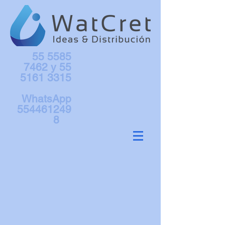
55 5585
7462
y
55
5161 3315
WhatsApp
554461249
8