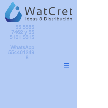
55 5585
7462
y
55
5161 3315
WhatsApp
554461249
8