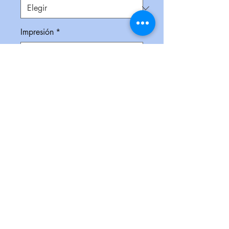
Impresión
*
Empaque
*
Cantidad
*
Contáctanos para comprar
Mochila tipo backpack, con asa y
cierre, bolsa de malla lateral,
compartimiento al frente para