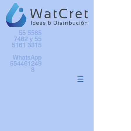
55 5585
7462
y
55
5161 3315
WhatsApp
554461249
8