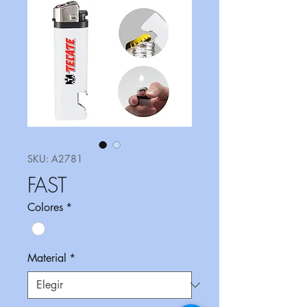
SKU: A2781
FAST
Colores
*
Material
*