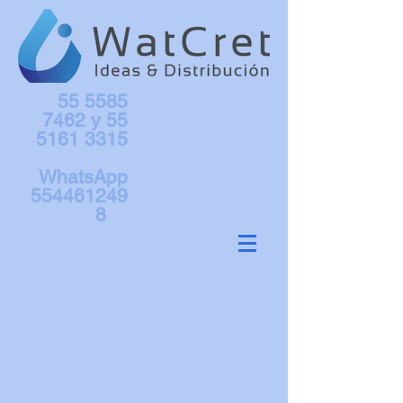
55 5585
7462
y
55
5161 3315
WhatsApp
554461249
8