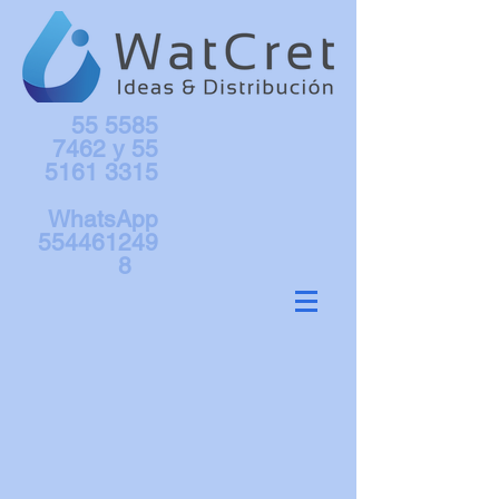
55 5585
7462
y
55
5161 3315
WhatsApp
554461249
8