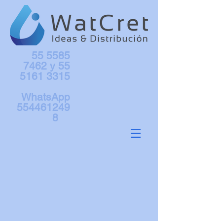
55 5585
7462
y
55
5161 3315
WhatsApp
554461249
8