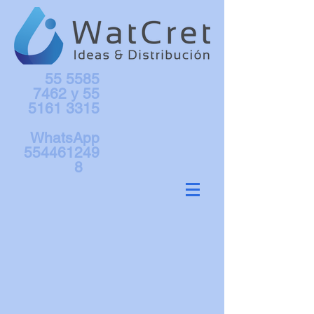
55 5585
7462
y
55
5161 3315
WhatsApp
554461249
8