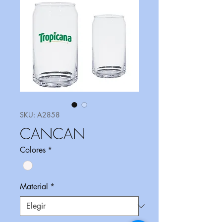
SKU: A2858
CANCAN
Colores
*
Material
*