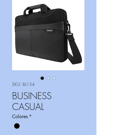
SKU: BL134
BUSINESS
CASUAL
Colores
*