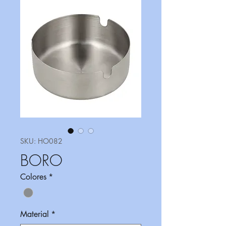
SKU: HO082
BORO
Colores
*
Material
*