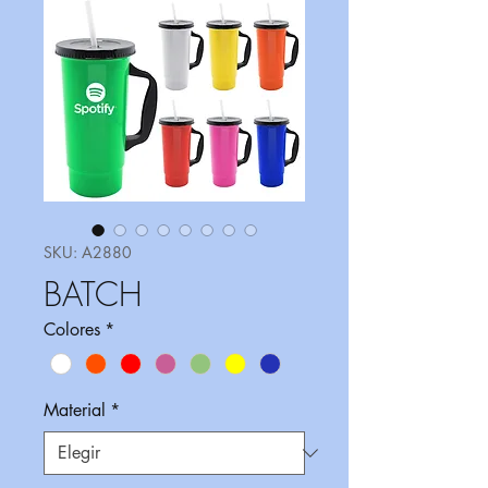
SKU: A2880
BATCH
Colores
*
Material
*