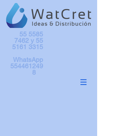
55 5585
7462
y
55
5161 3315
WhatsApp
554461249
8