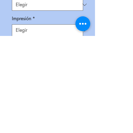
Impresión
*
Empaque
*
Cantidad
*
Contáctanos para comprar
Práctico morral en poliéster con
cordones de algodón. Cuenta con
interior plastificado repelente al