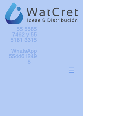
55 5585
7462
y
55
5161 3315
WhatsApp
554461249
8