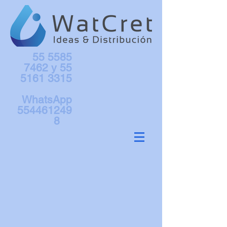
55 5585
7462
y
55
5161 3315
WhatsApp
554461249
8