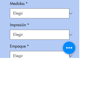
Medidas
*
Impresión
*
Empaque
*
Cantidad
*
Contáctanos para comprar
Audífonos inalámbricos bluetooth