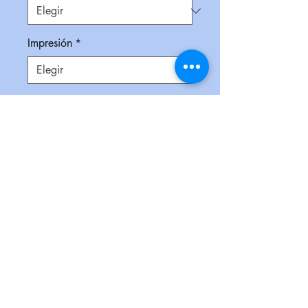
Impresión
*
Empaque
*
Cantidad
*
Contáctanos para comprar
Gel antibacterial en envase de
plástico y funda portátil en silicón.
Su fórmula con tiene esferas de