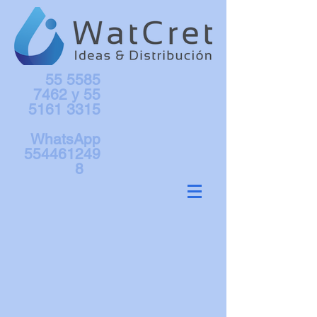
55 5585
7462
y
55
5161 3315
WhatsApp
554461249
8