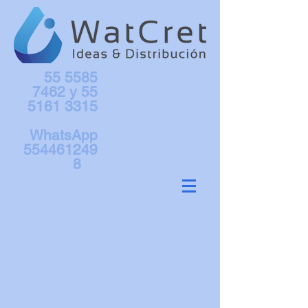
55 5585
7462
y
55
5161 3315
WhatsApp
554461249
8