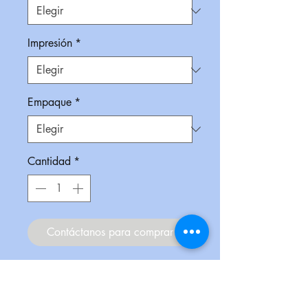
Impresión
*
Empaque
*
Cantidad
*
Contáctanos para comprar
Bocina con tecnología Bluetooth
Waterproof (impermeble, diseñada
con materialesespeciales que