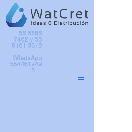
55 5585
7462
y
55
5161 3315
WhatsApp
554461249
8