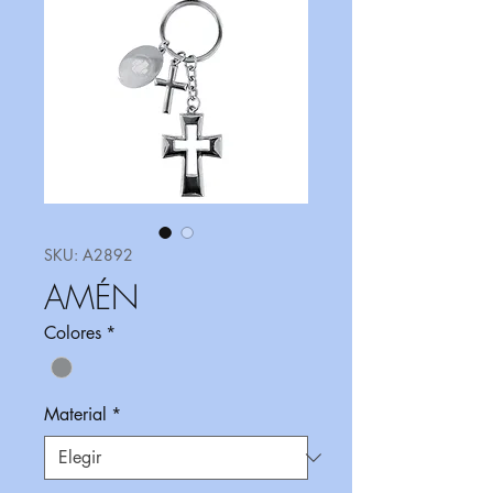
SKU: A2892
AMÉN
Colores
*
Material
*